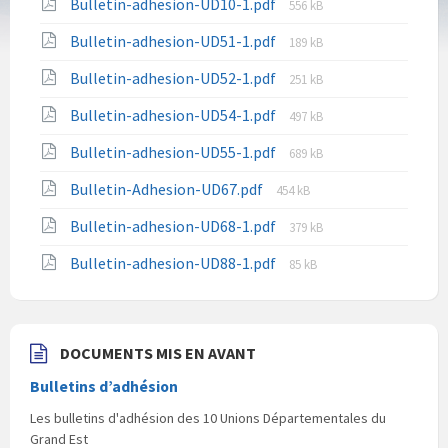
File
Bulletin-adhesion-UD10-1.pdf
556 kB
size:
File
Bulletin-adhesion-UD51-1.pdf
189 kB
size:
File
Bulletin-adhesion-UD52-1.pdf
251 kB
size:
File
Bulletin-adhesion-UD54-1.pdf
497 kB
size:
File
Bulletin-adhesion-UD55-1.pdf
689 kB
size:
File
Bulletin-Adhesion-UD67.pdf
454 kB
size:
File
Bulletin-adhesion-UD68-1.pdf
379 kB
size:
File
Bulletin-adhesion-UD88-1.pdf
85 kB
size:
DOCUMENTS MIS EN AVANT
Bulletins d’adhésion
Les bulletins d'adhésion des 10 Unions Départementales du
Grand Est