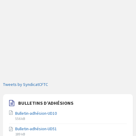
Tweets by SyndicatCFTC
BULLETINS D’ADHÉSIONS
Bulletin-adhésion-UD10
Extension
Taille
556 kB
du
du
Bulletin-adhésion-UD51
fichier
fichier
Extension
Taille
pdf
189 kB