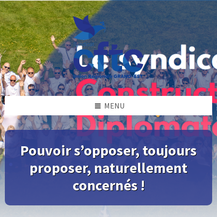
Skip
Skip
Skip
to
to
to
content
right
footer
sidebar
MENU
Pouvoir s’opposer, toujours
proposer, naturellement
concernés !