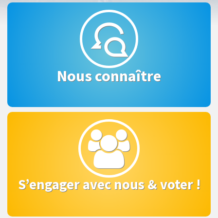
Notre histoire
Nos valeurs
L’équipe
Nous connaître
Réseaux
Voter
Militer
Adhérer
S’engager avec nous & voter !