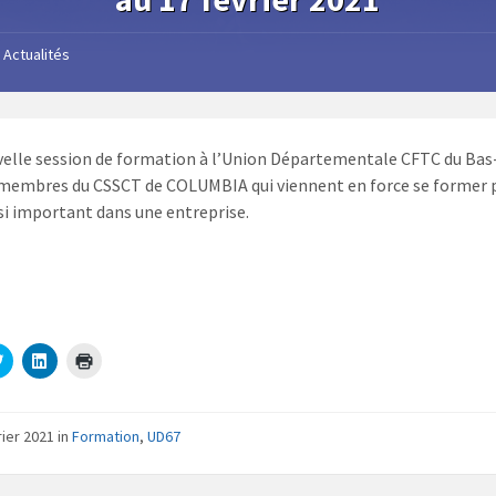
Actualités
elle session de formation à l’Union Départementale CFTC du Bas
 membres du CSSCT de COLUMBIA qui viennent en force se former 
i important dans une entreprise.
C
C
C
l
l
l
i
i
i
q
q
q
u
u
u
e
e
e
rier 2021
in
Formation
,
UD67
z
z
r
p
p
p
o
o
o
u
u
u