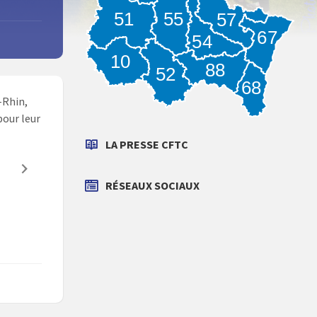
55
51
57
67
54
10
88
52
68
-Rhin,
pour leur
LA PRESSE CFTC
RÉSEAUX SOCIAUX