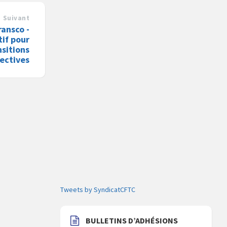
Suivant
ransco -
tif pour
nsitions
lectives
Tweets by SyndicatCFTC
BULLETINS D’ADHÉSIONS