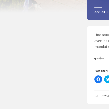
Accueil
/
Une nouv
avec les
mandat s
Partager :
C
l
i
q
u
e
17 fév
z
p
o
u