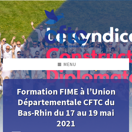
Skip
Skip
Skip
Skip
to
to
to
to
content
left
right
footer
sidebar
sidebar
MENU
Formation FIME à l’Union
Départementale CFTC du
Bas-Rhin du 17 au 19 mai
2021