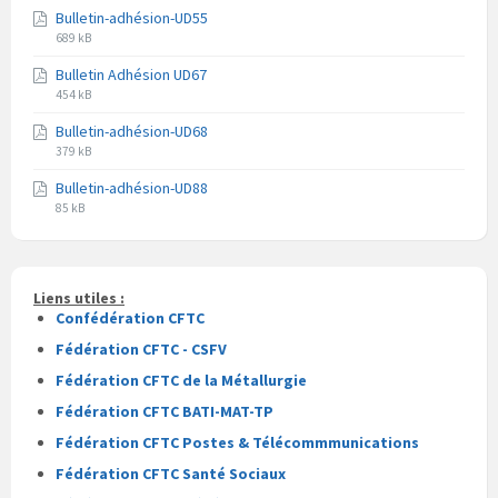
du
Bulletin-adhésion-UD55
fichier
fichier
Extension
Taille
pdf
689 kB
du
du
Bulletin Adhésion UD67
fichier
fichier
Extension
Taille
pdf
454 kB
du
du
Bulletin-adhésion-UD68
fichier
fichier
Extension
Taille
pdf
379 kB
du
du
Bulletin-adhésion-UD88
fichier
fichier
Extension
Taille
pdf
85 kB
du
du
fichier
fichier
pdf
Liens utiles :
Confédération CFTC
Fédération CFTC - CSFV
Fédération CFTC de la Métallurgie
Fédération CFTC BATI-MAT-TP
Fédération CFTC Postes & Télécommmunications
Fédération CFTC Santé Sociaux