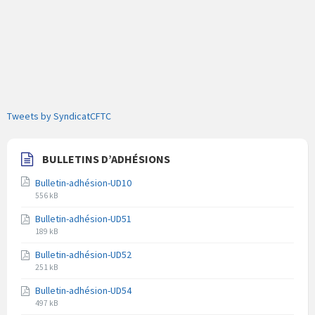
Tweets by SyndicatCFTC
BULLETINS D’ADHÉSIONS
Bulletin-adhésion-UD10
Extension
Taille
556 kB
du
du
Bulletin-adhésion-UD51
fichier
fichier
Extension
Taille
pdf
189 kB
du
du
Bulletin-adhésion-UD52
fichier
fichier
Extension
Taille
pdf
251 kB
du
du
Bulletin-adhésion-UD54
fichier
fichier
Extension
Taille
pdf
497 kB
du