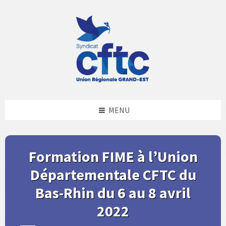
Skip
Skip
Skip
Skip
to
to
to
to
content
left
right
footer
sidebar
sidebar
MENU
Formation FIME à l’Union
Départementale CFTC du
Bas-Rhin du 6 au 8 avril
2022