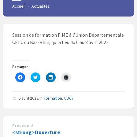
Accueil
Actualités
/
Session de formation FIME à l’Union Départementale
CFTC du Bas-Rhin, qui a lieu du 6 au 8 avril 2022.
Partager :
C
C
C
C
l
l
l
l
i
i
i
i
q
q
q
q
u
u
u
u
e
e
e
e
6 avril 2022
in
Formation
,
UD67
z
z
z
r
p
p
p
p
o
o
o
o
u
u
u
u
r
r
r
r
p
p
p
i
a
a
a
m
Précédent
r
r
r
p
<strong>Ouverture
t
t
t
r
a
a
a
i