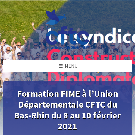
Skip
Skip
Skip
Skip
to
to
to
to
content
left
right
footer
sidebar
sidebar
MENU
Formation FIME à l’Union
Départementale CFTC du
Bas-Rhin du 8 au 10 février
2021