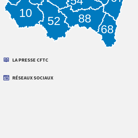
54
10
88
52
68
LA PRESSE CFTC
RÉSEAUX SOCIAUX