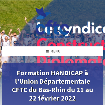
Skip
Skip
Skip
Skip
to
to
to
to
content
left
right
footer
sidebar
sidebar
MENU
Formation HANDICAP à
l’Union Départementale
CFTC du Bas-Rhin du 21 au
22 février 2022