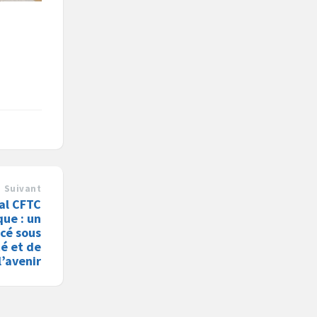
Suivant
al CFTC
que : un
acé sous
té et de
l’avenir