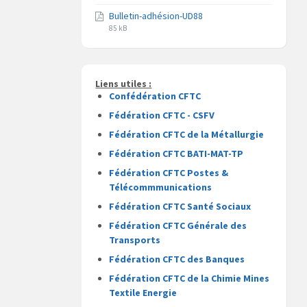
du
du
Bulletin-adhésion-UD88
fichier
fichier
Extension
Taille
pdf
85 kB
du
du
fichier
fichier
pdf
Liens utiles :
Confédération CFTC
Fédération CFTC - CSFV
Fédération CFTC de la Métallurgie
Fédération CFTC BATI-MAT-TP
Fédération CFTC Postes &
Télécommmunications
Fédération CFTC Santé Sociaux
Fédération CFTC Générale des
Transports
Fédération CFTC des Banques
Fédération CFTC de la Chimie Mines
Textile Energie