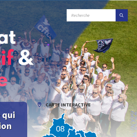
RECHERCHE
:
CARTE INTERACTIVE
 qui
ion
08
n