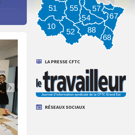
55
51
57
67
54
10
88
52
68
LA PRESSE CFTC
RÉSEAUX SOCIAUX