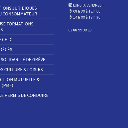
LUNDI A VENDREDI
IONS JURIDIQUES :
08 h 30 à 12 h 00
DU CONSOMMATEUR
14 h 00 à 17 h 30
SE FORMATIONS
ES
03 88 99 38 28
E CFTC
 DÉCÈS
 SOLIDARITÉ DE GRÈVE
S CULTURE & LOISIRS
CTION MUTUELLE &
E (PMF)
E PERMIS DE CONDUIRE