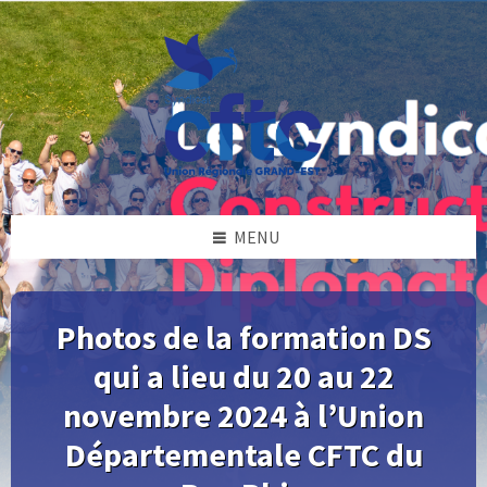
Skip
Skip
Skip
Skip
to
to
to
to
content
left
right
footer
sidebar
sidebar
MENU
Photos de la formation DS
qui a lieu du 20 au 22
novembre 2024 à l’Union
Départementale CFTC du