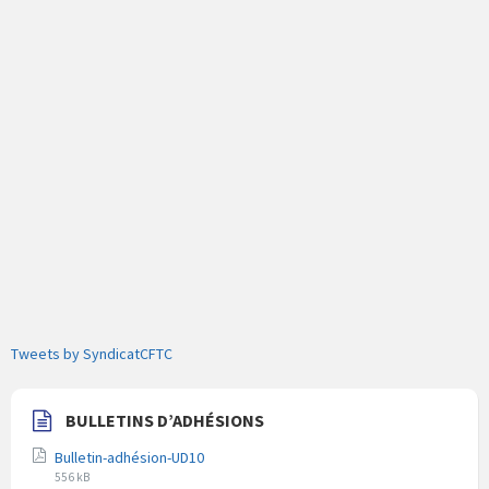
Tweets by SyndicatCFTC
BULLETINS D’ADHÉSIONS
Bulletin-adhésion-UD10
Extension
Taille
556 kB