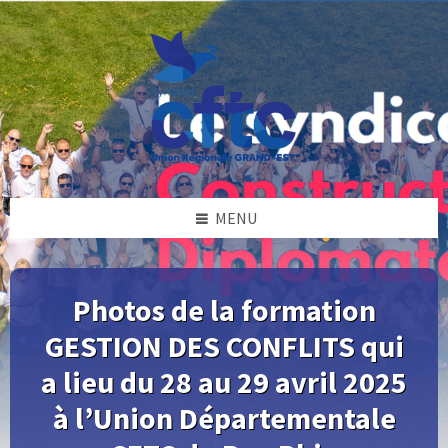
Skip
Skip
Skip
Skip
to
to
to
to
content
left
right
footer
sidebar
sidebar
MENU
Photos de la formation
GESTION DES CONFLITS qui
a lieu du 28 au 29 avril 2025
à l’Union Départementale