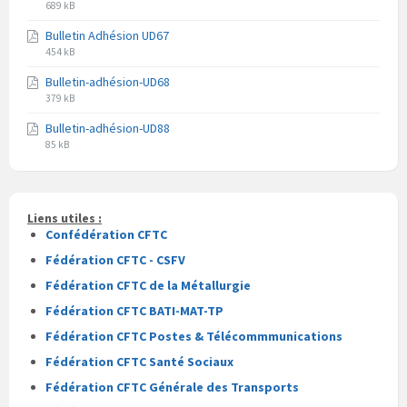
Extension
Taille
pdf
689 kB
du
du
Bulletin Adhésion UD67
fichier
fichier
Extension
Taille
pdf
454 kB
du
du
Bulletin-adhésion-UD68
fichier
fichier
Extension
Taille
pdf
379 kB
du
du
Bulletin-adhésion-UD88
fichier
fichier
Extension
Taille
pdf
85 kB
du
du
fichier
fichier
pdf
Liens utiles :
Confédération CFTC
Fédération CFTC - CSFV
Fédération CFTC de la Métallurgie
Fédération CFTC BATI-MAT-TP
Fédération CFTC Postes & Télécommmunications
Fédération CFTC Santé Sociaux
Fédération CFTC Générale des Transports