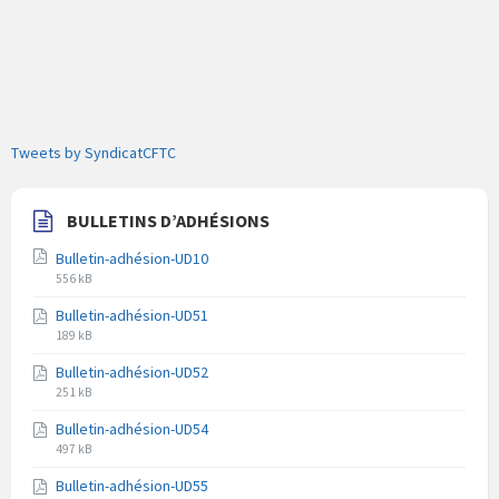
Tweets by SyndicatCFTC
BULLETINS D’ADHÉSIONS
Bulletin-adhésion-UD10
Extension
Taille
556 kB
du
du
Bulletin-adhésion-UD51
fichier
fichier
Extension
Taille
pdf
189 kB
du
du
Bulletin-adhésion-UD52
fichier
fichier
Extension
Taille
pdf
251 kB
du
du
Bulletin-adhésion-UD54
fichier
fichier
Extension
Taille
pdf
497 kB
du
du
Bulletin-adhésion-UD55
fichier
fichier