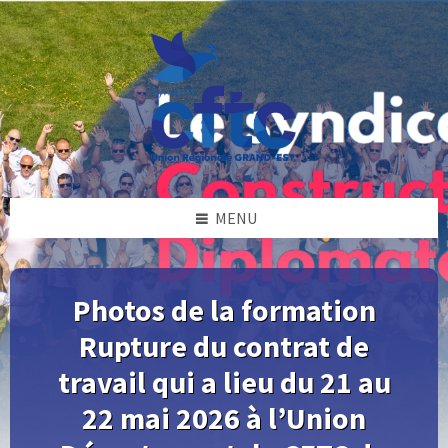
Skip
Skip
Skip
Skip
to
to
to
to
content
left
right
footer
sidebar
sidebar
MENU
Photos de la formation
Rupture du contrat de
travail qui a lieu du 21 au
22 mai 2026 à l’Union