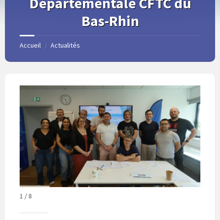
Départementale CFTC du
Bas-Rhin
Accueil
Actualités
/
1 / 8