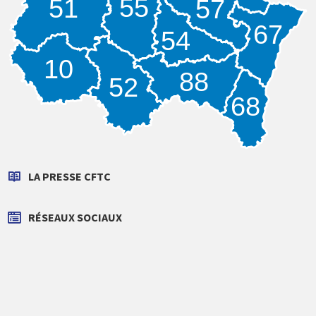
55
51
57
67
54
10
88
52
68
LA PRESSE CFTC
RÉSEAUX SOCIAUX