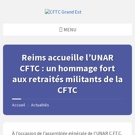
Skip
Skip
Skip
Skip
to
to
to
to
content
left
right
footer
sidebar
sidebar
MENU
Reims accueille l’UNAR
CFTC : un hommage fort
aux retraités militants de la
CFTC
Accueil
Actualités
/
À l’occasion de l’assemblée générale de l’UNAR C.F.T.C.