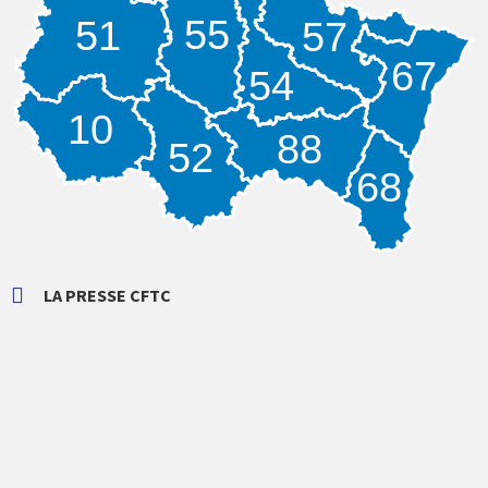
55
51
57
67
54
10
88
52
68
LA PRESSE CFTC