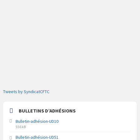
Tweets by SyndicatCFTC
BULLETINS D’ADHÉSIONS
Bulletin-adhésion-UD10
Extension
Taille
556 kB
du
du
Bulletin-adhésion-UD51
fichier
fichier