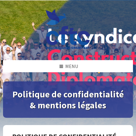
Skip
Skip
Skip
to
to
to
content
left
footer
sidebar
MENU
Politique de confidentialité
& mentions légales