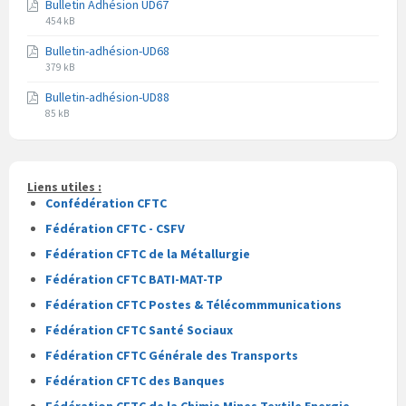
Bulletin Adhésion UD67
fichier
fichier
Extension
Taille
pdf
454 kB
du
du
Bulletin-adhésion-UD68
fichier
fichier
Extension
Taille
pdf
379 kB
du
du
Bulletin-adhésion-UD88
fichier
fichier
Extension
Taille
pdf
85 kB
du
du
fichier
fichier
pdf
Liens utiles :
Confédération CFTC
Fédération CFTC - CSFV
Fédération CFTC de la Métallurgie
Fédération CFTC BATI-MAT-TP
Fédération CFTC Postes & Télécommmunications
Fédération CFTC Santé Sociaux
Fédération CFTC Générale des Transports
Fédération CFTC des Banques