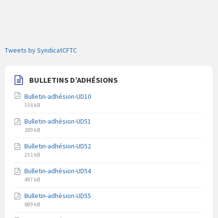
Tweets by SyndicatCFTC
BULLETINS D’ADHÉSIONS
Bulletin-adhésion-UD10
Extension
Taille
556 kB
du
du
Bulletin-adhésion-UD51
fichier
fichier
Extension
Taille
pdf
189 kB
du
du
Bulletin-adhésion-UD52
fichier
fichier
Extension
Taille
pdf
251 kB
du
du
Bulletin-adhésion-UD54
fichier
fichier
Extension
Taille
pdf
497 kB
du
du
Bulletin-adhésion-UD55
fichier
fichier
Extension
Taille
pdf
689 kB
du
du