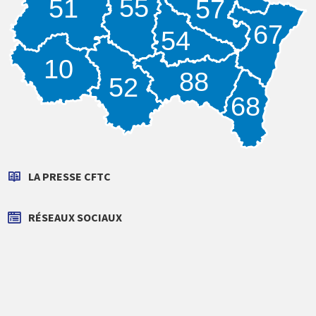
55
51
57
67
54
10
88
52
68
LA PRESSE CFTC
RÉSEAUX SOCIAUX