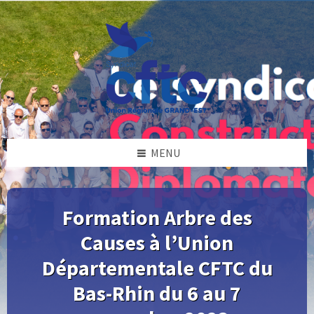
Skip
Skip
Skip
Skip
to
to
to
to
content
left
right
footer
sidebar
sidebar
MENU
Formation Arbre des
Causes à l’Union
Départementale CFTC du
Bas-Rhin du 6 au 7