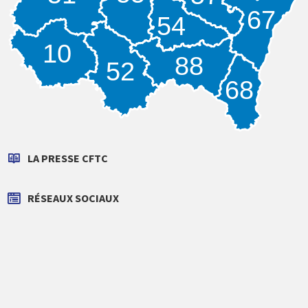
67
54
10
88
52
68
LA PRESSE CFTC
RÉSEAUX SOCIAUX