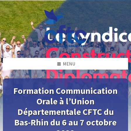
Skip
Skip
Skip
Skip
to
to
to
to
content
left
right
footer
sidebar
sidebar
MENU
Formation Communication
Orale à l’Union
Départementale CFTC du
Bas-Rhin du 6 au 7 octobre