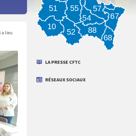
55
51
57
67
54
10
88
52
a lieu
68
LA PRESSE CFTC
RÉSEAUX SOCIAUX