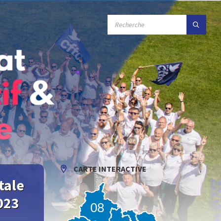
RECHERCHE
:
CARTE INTERACTIVE
tale
023
08