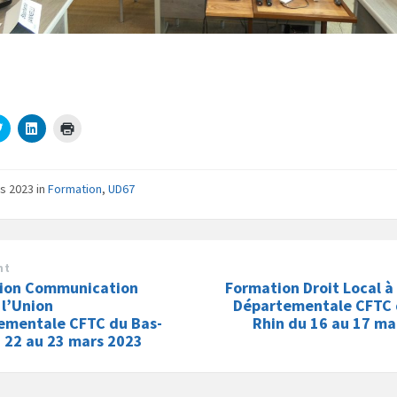
C
C
C
l
l
l
i
i
i
q
q
q
u
u
u
e
e
e
rs 2023
in
Formation
,
UD67
z
z
r
p
p
p
o
o
o
u
u
u
r
r
r
p
p
i
a
a
m
nt
r
r
p
ion Communication
Formation Droit Local à
t
t
r
a
a
i
 l’Union
Départementale CFTC 
g
g
m
ementale CFTC du Bas-
Rhin du 16 au 17 ma
e
e
e
r
r
r
 22 au 23 mars 2023
s
s
(
u
u
o
r
r
u
T
L
v
w
i
r