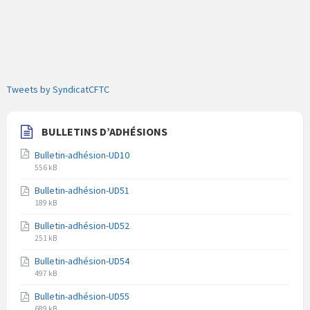
Tweets by SyndicatCFTC
BULLETINS D’ADHÉSIONS
Bulletin-adhésion-UD10
Extension
Taille
556 kB
du
du
Bulletin-adhésion-UD51
fichier
fichier
Extension
Taille
pdf
189 kB
du
du
Bulletin-adhésion-UD52
fichier
fichier
Extension
Taille
pdf
251 kB
du
du
Bulletin-adhésion-UD54
fichier
fichier
Extension
Taille
pdf
497 kB
du
du
Bulletin-adhésion-UD55
fichier
fichier
Extension
Taille
pdf
689 kB