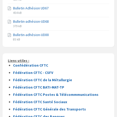
du
du
Bulletin Adhésion UD67
fichier
fichier
Extension
Taille
pdf
454 kB
du
du
Bulletin-adhésion-UD68
fichier
fichier
Extension
Taille
pdf
379 kB
du
du
Bulletin-adhésion-UD88
fichier
fichier
Extension
Taille
pdf
85 kB
du
du
fichier
fichier
pdf
Liens utiles :
Confédération CFTC
Fédération CFTC - CSFV
Fédération CFTC de la Métallurgie
Fédération CFTC BATI-MAT-TP
Fédération CFTC Postes & Télécommmunications
Fédération CFTC Santé Sociaux
Fédération CFTC Générale des Transports
Fédération CFTC des Banques