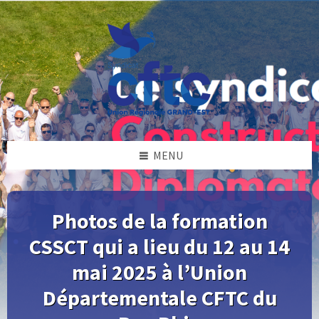
Skip
Skip
Skip
Skip
to
to
to
to
content
left
right
footer
sidebar
sidebar
MENU
Photos de la formation
CSSCT qui a lieu du 12 au 14
mai 2025 à l’Union
Départementale CFTC du