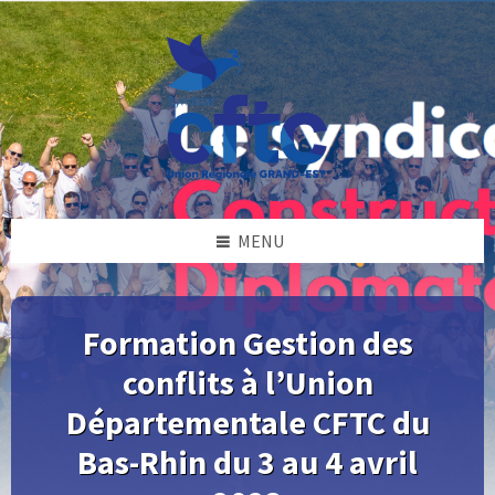
Skip
Skip
Skip
Skip
to
to
to
to
content
left
right
footer
sidebar
sidebar
MENU
Formation Gestion des
conflits à l’Union
Départementale CFTC du
Bas-Rhin du 3 au 4 avril