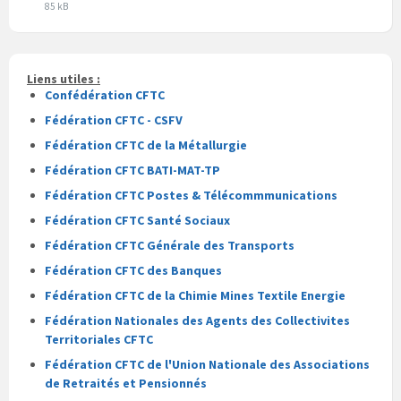
Extension
Taille
pdf
85 kB
du
du
fichier
fichier
pdf
Liens utiles :
Confédération CFTC
Fédération CFTC - CSFV
Fédération CFTC de la Métallurgie
Fédération CFTC BATI-MAT-TP
Fédération CFTC Postes & Télécommmunications
Fédération CFTC Santé Sociaux
Fédération CFTC Générale des Transports
Fédération CFTC des Banques
Fédération CFTC de la Chimie Mines Textile Energie
Fédération Nationales des Agents des Collectivites
Territoriales CFTC
Fédération CFTC de l'Union Nationale des Associations
de Retraités et Pensionnés