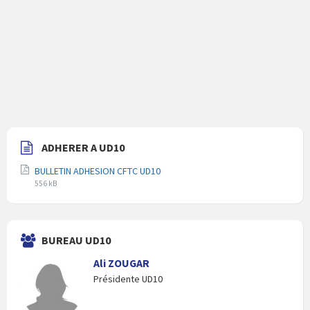
ADHERER A UD10
BULLETIN ADHESION CFTC UD10
Extension
Taille
556 kB
du
du
fichier
fichier
pdf
BUREAU UD10
Ali ZOUGAR
Présidente UD10