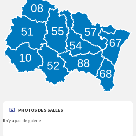
08
55
51
57
67
54
10
88
52
68
PHOTOS DES SALLES
Il n'y a pas de galerie