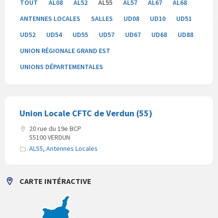
TOUT
AL08
AL52
AL55
AL57
AL67
AL68
ANTENNES LOCALES
SALLES
UD08
UD10
UD51
UD52
UD54
UD55
UD57
UD67
UD68
UD88
UNION RÉGIONALE GRAND EST
UNIONS DÉPARTEMENTALES
Union Locale CFTC de Verdun (55)
20 rue du 19e BCP
55100 VERDUN
AL55
,
Antennes Locales
CARTE INTÉRACTIVE