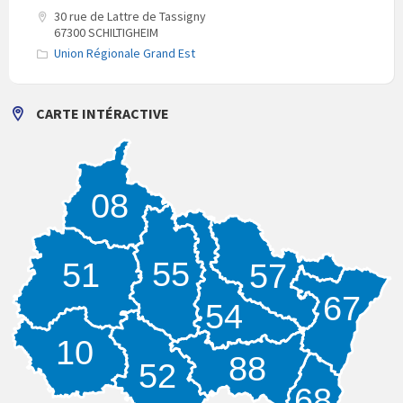
30 rue de Lattre de Tassigny
67300 SCHILTIGHEIM
Union Régionale Grand Est
CARTE INTÉRACTIVE
08
55
51
57
67
54
10
88
52
68