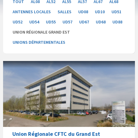
TOUT
AL08
AL52
AL55
AL57
AL67
AL68
ANTENNES LOCALES
SALLES
UD08
UD10
UD51
UD52
UD54
UD55
UD57
UD67
UD68
UD88
UNION RÉGIONALE GRAND EST
UNIONS DÉPARTEMENTALES
Union Régionale CFTC du Grand Est