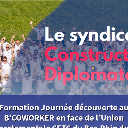
Formation Journée découverte a
B’COWORKER en face de l’Union
partementale CFTC du Bas-Rhin du