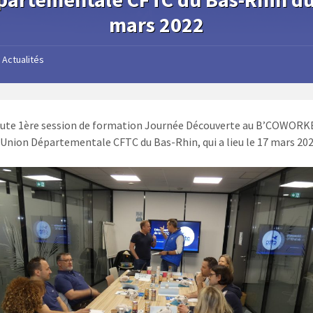
mars 2022
Actualités
ute 1ère session de formation Journée Découverte au B’COWORK
l’Union Départementale CFTC du Bas-Rhin, qui a lieu le 17 mars 202