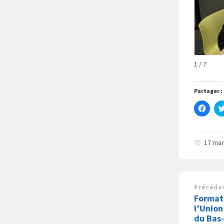
1 / 7
Partager :
C
l
i
q
u
e
17 ma
z
p
o
u
r
p
a
Précéde
r
Format
t
a
l’Unio
g
du Bas-
e
r