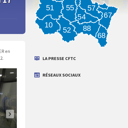
55
51
57
67
54
10
88
52
68
ER en
2.
LA PRESSE CFTC
RÉSEAUX SOCIAUX