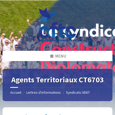
Skip
Skip
Skip
Skip
to
to
to
to
content
left
right
footer
sidebar
sidebar
MENU
Agents Territoriaux CT6703
Accueil
Lettres d'informations
Syndicats UD67
/
/