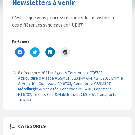
Newsletters à venir
C’est ici que vous pourrez retrouver les newsletters
des différentes syndicats de l’UD67
Partager :
C
C
C
C
l
l
l
l
i
i
i
i
q
q
q
q
u
u
u
u
e
e
e
e
8 décembre 2021
in
Agents Territoriaux CT6703
,
z
z
z
r
Agriculture d'Alsace AGSM317
,
BATI-MAT-TP BT6701
,
Chimie
p
p
p
p
o
o
o
o
& Activités Connexes CM6703
,
Commerce CSSM327
,
u
u
u
u
Métallurgie & Activités Connexes ME6701
,
Papetiers
r
r
r
r
PT6702
p
,
Textile, Cuir & Habillement CM6707
p
p
i
,
Transports
a
a
a
m
TR6703
r
r
r
p
t
t
t
r
a
a
a
i
g
g
g
m
e
e
e
e
r
r
r
r
CATÉGORIES
s
s
s
(
u
u
u
o
r
r
r
u