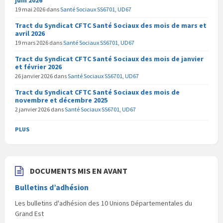
r
e
r
e
)
e
19 mai 2026
dans
Santé Sociaux SS6701
,
UD67
)
)
Tract du Syndicat CFTC Santé Sociaux des mois de mars et
avril 2026
19 mars 2026
dans
Santé Sociaux SS6701
,
UD67
Tract du Syndicat CFTC Santé Sociaux des mois de janvier
et février 2026
26 janvier 2026
dans
Santé Sociaux SS6701
,
UD67
Tract du Syndicat CFTC Santé Sociaux des mois de
novembre et décembre 2025
2 janvier 2026
dans
Santé Sociaux SS6701
,
UD67
PLUS
DOCUMENTS MIS EN AVANT
Bulletins d’adhésion
Les bulletins d'adhésion des 10 Unions Départementales du
Grand Est