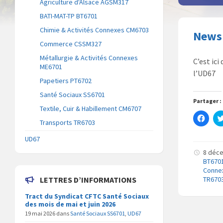
Agriculture d'Alsace AGSM317
BATI-MAT-TP BT6701
Chimie & Activités Connexes CM6703
Newsl
Commerce CSSM327
Métallurgie & Activités Connexes
C’est ic
ME6701
l’UD67
Papetiers PT6702
Santé Sociaux SS6701
Partager :
Textile, Cuir & Habillement CM6707
C
Transports TR6703
l
i
q
UD67
u
e
8 déc
z
BT670
p
o
Conne
u
LETTRES D’INFORMATIONS
TR670
r
p
a
Tract du Syndicat CFTC Santé Sociaux
r
des mois de mai et juin 2026
t
19 mai 2026
dans
Santé Sociaux SS6701
,
UD67
a
g