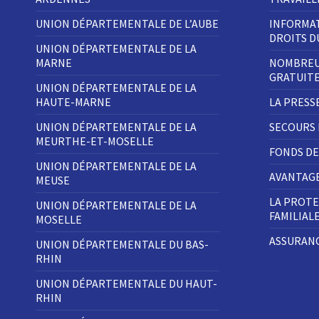
f
e
n
UNION DÉPARTEMENTALE DE L’AUBE
INFORMAT
ê
DROITS 
t
UNION DÉPARTEMENTALE DE LA
r
e
MARNE
NOMBREU
)
GRATUIT
UNION DÉPARTEMENTALE DE LA
HAUTE-MARNE
LA PRESS
UNION DÉPARTEMENTALE DE LA
SECOURS
MEURTHE-ET-MOSELLE
FONDS DE
UNION DÉPARTEMENTALE DE LA
AVANTAGE
MEUSE
LA PROTE
UNION DÉPARTEMENTALE DE LA
FAMILIAL
MOSELLE
ASSURANC
UNION DÉPARTEMENTALE DU BAS-
RHIN
UNION DÉPARTEMENTALE DU HAUT-
RHIN