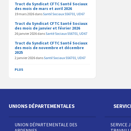
e
Tract du Syndicat CFTC Santé Sociaux
r
des mois de mars et avril 2026
s
u
19 mars 2026
dans
Santé Sociaux SS6701
,
UD67
r
F
Tract du Syndicat CFTC Santé Sociaux
a
des mois de janvier et février 2026
c
e
26 janvier 2026
dans
Santé Sociaux SS6701
,
UD67
b
o
Tract du Syndicat CFTC Santé Sociaux
o
des mois de novembre et décembre
k
(
2025
o
2 janvier 2026
dans
Santé Sociaux SS6701
,
UD67
u
v
r
PLUS
e
d
a
n
s
u
n
e
n
o
UNIONS DÉPARTEMENTALES
SERVIC
u
v
e
l
l
UNION DÉPARTEMENTALE DES
SERVICE 
e
ARDENNES
TRAVAIL