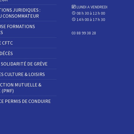
e
f
n
e
LUNDI A VENDREDI
ê
n
IONS JURIDIQUES :
t
ê
08 h 30 à 12 h 00
DU CONSOMMATEUR
r
t
14 h 00 à 17 h 30
e
r
)
e
SE FORMATIONS
)
ES
03 88 99 38 28
E CFTC
 DÉCÈS
 SOLIDARITÉ DE GRÈVE
S CULTURE & LOISIRS
CTION MUTUELLE &
E (PMF)
E PERMIS DE CONDUIRE