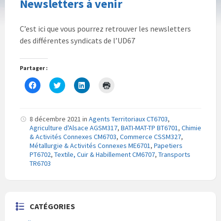
Newsletters à venir
C’est ici que vous pourrez retrouver les newsletters
des différentes syndicats de l’UD67
Partager :
C
C
C
C
l
l
l
l
i
i
i
i
q
q
q
q
u
u
u
u
e
e
e
e
8 décembre 2021
in
Agents Territoriaux CT6703
,
z
z
z
r
Agriculture d'Alsace AGSM317
,
BATI-MAT-TP BT6701
,
Chimie
p
p
p
p
o
o
o
o
& Activités Connexes CM6703
,
Commerce CSSM327
,
u
u
u
u
Métallurgie & Activités Connexes ME6701
,
Papetiers
r
r
r
r
PT6702
p
,
Textile, Cuir & Habillement CM6707
p
p
i
,
Transports
a
a
a
m
TR6703
r
r
r
p
t
t
t
r
a
a
a
i
g
g
g
m
e
e
e
e
r
r
r
r
CATÉGORIES
s
s
s
(
u
u
u
o
r
r
r
u