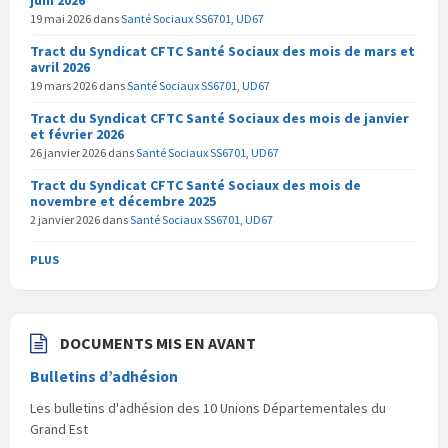
r
e
r
e
)
e
19 mai 2026
dans
Santé Sociaux SS6701
,
UD67
)
)
Tract du Syndicat CFTC Santé Sociaux des mois de mars et
avril 2026
19 mars 2026
dans
Santé Sociaux SS6701
,
UD67
Tract du Syndicat CFTC Santé Sociaux des mois de janvier
et février 2026
26 janvier 2026
dans
Santé Sociaux SS6701
,
UD67
Tract du Syndicat CFTC Santé Sociaux des mois de
novembre et décembre 2025
2 janvier 2026
dans
Santé Sociaux SS6701
,
UD67
PLUS
DOCUMENTS MIS EN AVANT
Bulletins d’adhésion
Les bulletins d'adhésion des 10 Unions Départementales du
Grand Est