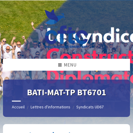
Skip
Skip
Skip
Skip
to
to
to
to
content
left
right
footer
sidebar
sidebar
MENU
BATI-MAT-TP BT6701
Accueil
Lettres d'informations
Syndicats UD67
/
/