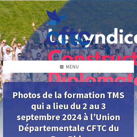
Skip
Skip
Skip
Skip
to
to
to
to
content
left
right
footer
sidebar
sidebar
MENU
Photos de la formation TMS
qui a lieu du 2 au 3
septembre 2024 à l’Union
Départementale CFTC du