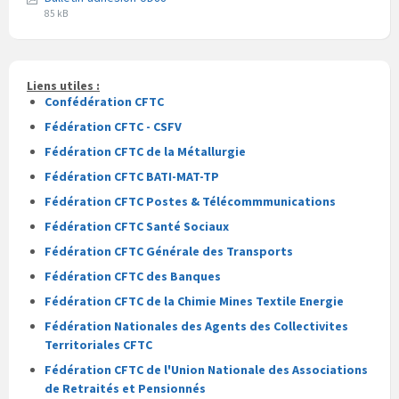
Extension
Taille
pdf
85 kB
du
du
fichier
fichier
pdf
Liens utiles :
Confédération CFTC
Fédération CFTC - CSFV
Fédération CFTC de la Métallurgie
Fédération CFTC BATI-MAT-TP
Fédération CFTC Postes & Télécommmunications
Fédération CFTC Santé Sociaux
Fédération CFTC Générale des Transports
Fédération CFTC des Banques
Fédération CFTC de la Chimie Mines Textile Energie
Fédération Nationales des Agents des Collectivites
Territoriales CFTC
Fédération CFTC de l'Union Nationale des Associations
de Retraités et Pensionnés