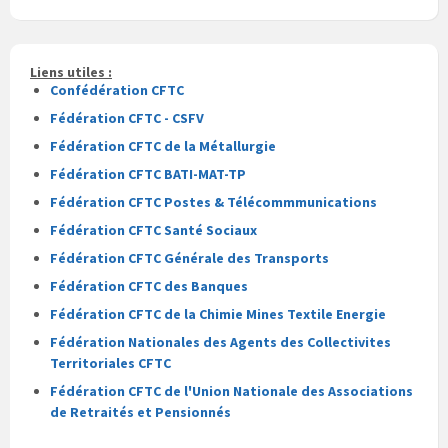
du
du
fichier
fichier
pdf
Liens utiles :
Confédération CFTC
Fédération CFTC - CSFV
Fédération CFTC de la Métallurgie
Fédération CFTC BATI-MAT-TP
Fédération CFTC Postes & Télécommmunications
Fédération CFTC Santé Sociaux
Fédération CFTC Générale des Transports
Fédération CFTC des Banques
Fédération CFTC de la Chimie Mines Textile Energie
Fédération Nationales des Agents des Collectivites
Territoriales CFTC
Fédération CFTC de l'Union Nationale des Associations
de Retraités et Pensionnés