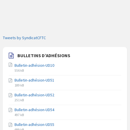
Tweets by SyndicatCFTC
BULLETINS D’ADHÉSIONS
Bulletin-adhésion-UD10
Extension
Taille
556 kB
du
du
Bulletin-adhésion-UD51
fichier
fichier
Extension
Taille
pdf
189 kB
du
du
Bulletin-adhésion-UD52
fichier
fichier
Extension
Taille
pdf
251 kB
du
du
Bulletin-adhésion-UD54
fichier
fichier
Extension
Taille
pdf
497 kB
du
du
Bulletin-adhésion-UD55
fichier
fichier
Extension
Taille
689 kB