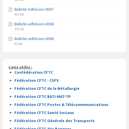
pdf
du
du
Bulletin Adhésion UD67
fichier
fichier
Extension
Taille
pdf
454 kB
du
du
Bulletin-adhésion-UD68
fichier
fichier
Extension
Taille
pdf
379 kB
du
du
Bulletin-adhésion-UD88
fichier
fichier
Extension
Taille
pdf
85 kB
du
du
fichier
fichier
pdf
Liens utiles :
Confédération CFTC
Fédération CFTC - CSFV
Fédération CFTC de la Métallurgie
Fédération CFTC BATI-MAT-TP
Fédération CFTC Postes & Télécommmunications
Fédération CFTC Santé Sociaux
Fédération CFTC Générale des Transports
Fédération CFTC des Banques