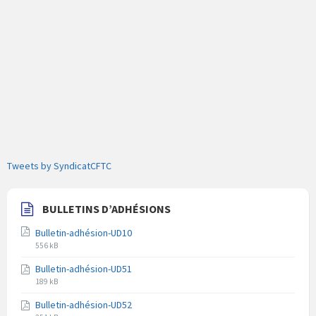
Tweets by SyndicatCFTC
BULLETINS D’ADHÉSIONS
Bulletin-adhésion-UD10
Extension
Taille
556 kB
du
du
Bulletin-adhésion-UD51
fichier
fichier
Extension
Taille
pdf
189 kB
du
du
Bulletin-adhésion-UD52
fichier
fichier