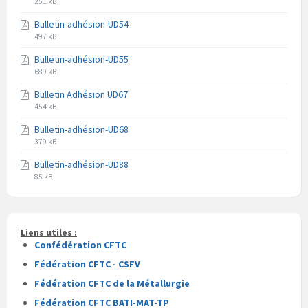
Extension
Taille
pdf
251 kB
du
du
Bulletin-adhésion-UD54
fichier
fichier
Extension
Taille
pdf
497 kB
du
du
Bulletin-adhésion-UD55
fichier
fichier
Extension
Taille
pdf
689 kB
du
du
Bulletin Adhésion UD67
fichier
fichier
Extension
Taille
pdf
454 kB
du
du
Bulletin-adhésion-UD68
fichier
fichier
Extension
Taille
pdf
379 kB
du
du
Bulletin-adhésion-UD88
fichier
fichier
Extension
Taille
pdf
85 kB
du
du
fichier
fichier
pdf
Liens utiles :
Confédération CFTC
Fédération CFTC - CSFV
Fédération CFTC de la Métallurgie
Fédération CFTC BATI-MAT-TP