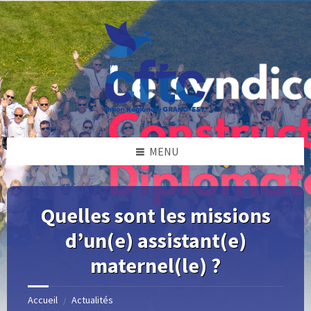
Skip
Skip
Skip
Skip
to
to
to
to
content
left
right
footer
sidebar
sidebar
MENU
Quelles sont les missions
d’un(e) assistant(e)
maternel(le) ?
Accueil
Actualités
/