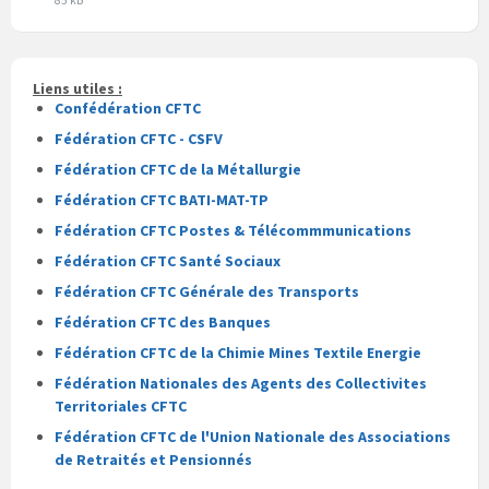
pdf
du
du
fichier
fichier
pdf
Liens utiles :
Confédération CFTC
Fédération CFTC - CSFV
Fédération CFTC de la Métallurgie
Fédération CFTC BATI-MAT-TP
Fédération CFTC Postes & Télécommmunications
Fédération CFTC Santé Sociaux
Fédération CFTC Générale des Transports
Fédération CFTC des Banques
Fédération CFTC de la Chimie Mines Textile Energie
Fédération Nationales des Agents des Collectivites
Territoriales CFTC
Fédération CFTC de l'Union Nationale des Associations
de Retraités et Pensionnés