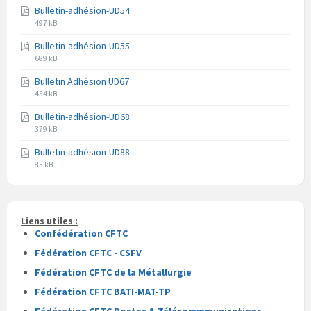
Bulletin-adhésion-UD54
fichier
fichier
Extension
Taille
pdf
497 kB
du
du
Bulletin-adhésion-UD55
fichier
fichier
Extension
Taille
pdf
689 kB
du
du
Bulletin Adhésion UD67
fichier
fichier
Extension
Taille
pdf
454 kB
du
du
Bulletin-adhésion-UD68
fichier
fichier
Extension
Taille
pdf
379 kB
du
du
Bulletin-adhésion-UD88
fichier
fichier
Extension
Taille
pdf
85 kB
du
du
fichier
fichier
pdf
Liens utiles :
Confédération CFTC
Fédération CFTC - CSFV
Fédération CFTC de la Métallurgie
Fédération CFTC BATI-MAT-TP