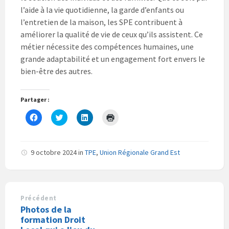
l’aide à la vie quotidienne, la garde d’enfants ou
l’entretien de la maison, les SPE contribuent à
améliorer la qualité de vie de ceux qu’ils assistent. Ce
métier nécessite des compétences humaines, une
grande adaptabilité et un engagement fort envers le
bien-être des autres.
Partager :
C
C
C
C
l
l
l
l
i
i
i
i
q
q
q
q
u
u
u
u
e
e
e
e
9 octobre 2024
in
TPE
,
Union Régionale Grand Est
z
z
z
r
p
p
p
p
o
o
o
o
u
u
u
u
r
r
r
r
p
p
p
i
a
a
a
m
Précédent
r
r
r
p
Photos de la
t
t
t
r
a
a
a
i
formation Droit
g
g
g
m
e
e
e
e