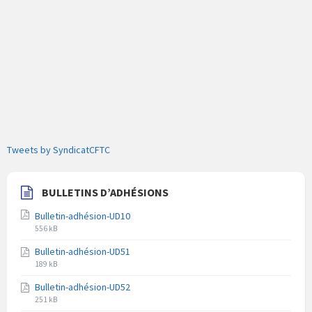
Tweets by SyndicatCFTC
BULLETINS D’ADHÉSIONS
Bulletin-adhésion-UD10
Extension
Taille
556 kB
du
du
Bulletin-adhésion-UD51
fichier
fichier
Extension
Taille
pdf
189 kB
du
du
Bulletin-adhésion-UD52
fichier
fichier
Extension
Taille
pdf
251 kB
du
du