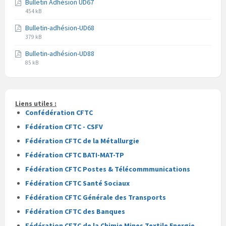
Bulletin Adhésion UD67
fichier
fichier
Extension
Taille
pdf
454 kB
du
du
Bulletin-adhésion-UD68
fichier
fichier
Extension
Taille
pdf
379 kB
du
du
Bulletin-adhésion-UD88
fichier
fichier
Extension
Taille
pdf
85 kB
du
du
fichier
fichier
pdf
Liens utiles :
Confédération CFTC
Fédération CFTC - CSFV
Fédération CFTC de la Métallurgie
Fédération CFTC BATI-MAT-TP
Fédération CFTC Postes & Télécommmunications
Fédération CFTC Santé Sociaux
Fédération CFTC Générale des Transports
Fédération CFTC des Banques
Fédération CFTC de la Chimie Mines Textile Energie