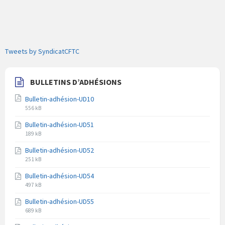
Tweets by SyndicatCFTC
BULLETINS D’ADHÉSIONS
Bulletin-adhésion-UD10
Extension
Taille
556 kB
du
du
Bulletin-adhésion-UD51
fichier
fichier
Extension
Taille
pdf
189 kB
du
du
Bulletin-adhésion-UD52
fichier
fichier
Extension
Taille
pdf
251 kB
du
du
Bulletin-adhésion-UD54
fichier
fichier
Extension
Taille
pdf
497 kB
du
du
Bulletin-adhésion-UD55
fichier
fichier
Extension
Taille
pdf
689 kB
du
du