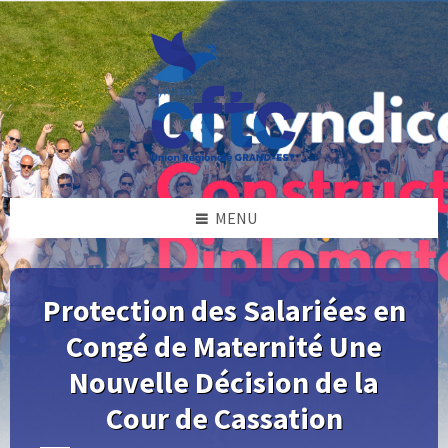
Skip
Skip
Skip
Skip
to
to
to
to
content
left
right
footer
sidebar
sidebar
MENU
Protection des Salariées en
Congé de Maternité Une
Nouvelle Décision de la
Cour de Cassation