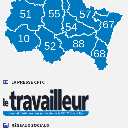
55
51
57
67
54
10
88
52
68
LA PRESSE CFTC
RÉSEAUX SOCIAUX