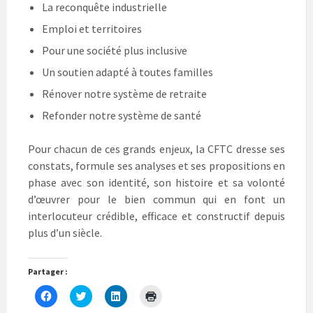
La reconquête industrielle
Emploi et territoires
Pour une société plus inclusive
Un soutien adapté à toutes familles
Rénover notre système de retraite
Refonder notre système de santé
Pour chacun de ces grands enjeux, la CFTC dresse ses
constats, formule ses analyses et ses propositions en
phase avec son identité, son histoire et sa volonté
d’œuvrer pour le bien commun qui en font un
interlocuteur crédible, efficace et constructif depuis
plus d’un siècle.
Partager :
C
C
C
C
l
l
l
l
i
i
i
i