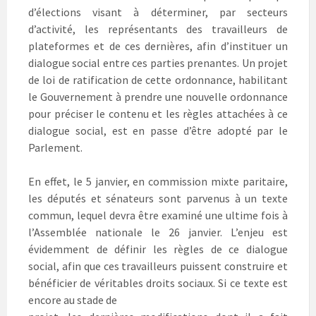
n
ê
n
ê
t
ê
d’élections visant à déterminer, par secteurs
t
r
t
d’activité, les représentants des travailleurs de
r
e
r
e
)
e
plateformes et de ces dernières, afin d’instituer un
)
)
dialogue social entre ces parties prenantes. Un projet
de loi de ratification de cette ordonnance, habilitant
le Gouvernement à prendre une nouvelle ordonnance
pour préciser le contenu et les règles attachées à ce
dialogue social, est en passe d’être adopté par le
Parlement.
En effet, le 5 janvier, en commission mixte paritaire,
les députés et sénateurs sont parvenus à un texte
commun, lequel devra être examiné une ultime fois à
l’Assemblée nationale le 26 janvier. L’enjeu est
évidemment de définir les règles de ce dialogue
social, afin que ces travailleurs puissent construire et
bénéficier de véritables droits sociaux. Si ce texte est
encore au stade de