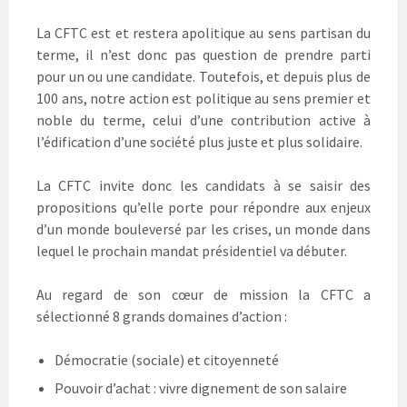
n
ê
n
ê
t
ê
t
r
t
La CFTC est et restera apolitique au sens partisan du
r
e
r
e
)
e
terme, il n’est donc pas question de prendre parti
)
)
pour un ou une candidate. Toutefois, et depuis plus de
100 ans, notre action est politique au sens premier et
noble du terme, celui d’une contribution active à
l’édification d’une société plus juste et plus solidaire.
La CFTC invite donc les candidats à se saisir des
propositions qu’elle porte pour répondre aux enjeux
d’un monde bouleversé par les crises, un monde dans
lequel le prochain mandat présidentiel va débuter.
Au regard de son cœur de mission la CFTC a
sélectionné 8 grands domaines d’action :
Démocratie (sociale) et citoyenneté
Pouvoir d’achat : vivre dignement de son salaire