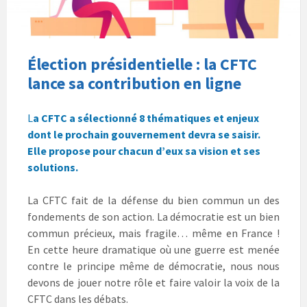
e
)
e
s
s
s
(
)
)
u
u
u
o
r
r
r
u
F
T
L
v
a
w
i
r
c
i
n
e
e
t
k
d
Élection présidentielle : la CFTC
b
t
e
a
o
e
d
n
lance sa contribution en ligne
o
r
I
s
k
(
n
u
(
o
(
n
o
u
o
e
L
a CFTC a sélectionné 8 thématiques et enjeux
u
v
u
n
v
r
v
o
dont le prochain gouvernement devra se saisir.
r
e
r
u
e
d
e
v
Elle propose pour chacun d’eux sa vision et ses
d
a
d
e
a
n
a
l
solutions.
n
s
n
l
s
u
s
e
u
n
u
f
La CFTC fait de la défense du bien commun un des
n
e
n
e
e
n
e
n
fondements de son action. La démocratie est un bien
n
o
n
ê
o
u
o
t
commun précieux, mais fragile… même en France !
u
v
u
r
v
e
v
e
En cette heure dramatique où une guerre est menée
e
l
e
)
l
l
l
contre le principe même de démocratie, nous nous
l
e
l
e
f
e
devons de jouer notre rôle et faire valoir la voix de la
f
e
f
CFTC dans les débats.
e
n
e