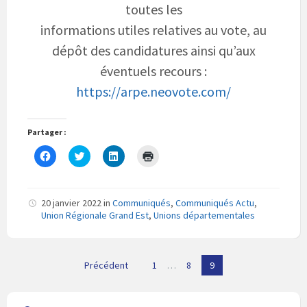
toutes les
informations utiles relatives au vote, au
dépôt des candidatures ainsi qu’aux
éventuels recours :
https://arpe.neovote.com/
Partager :
C
C
C
C
l
l
l
l
i
i
i
i
q
q
q
q
u
u
u
u
e
e
e
e
20 janvier 2022
in
Communiqués
,
Communiqués Actu
,
z
z
z
r
Union Régionale Grand Est
,
Unions départementales
p
p
p
p
o
o
o
o
u
u
u
u
r
r
r
r
p
p
p
i
Navigation
a
a
a
m
Précédent
1
…
8
9
r
r
r
p
des
t
t
t
r
a
a
a
i
articles
g
g
g
m
e
e
e
e