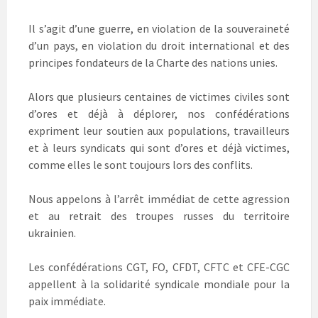
a
n
a
l
n
s
n
l
s
u
s
e
Il s’agit d’une guerre, en violation de la souveraineté
u
n
u
f
n
e
n
e
d’un pays, en violation du droit international et des
e
n
e
n
n
o
n
ê
principes fondateurs de la Charte des nations unies.
o
u
o
t
u
v
u
r
v
e
v
e
Alors que plusieurs centaines de victimes civiles sont
e
l
e
)
l
l
l
d’ores et déjà à déplorer, nos confédérations
l
e
l
e
f
e
expriment leur soutien aux populations, travailleurs
f
e
f
e
n
e
et à leurs syndicats qui sont d’ores et déjà victimes,
n
ê
n
ê
t
ê
comme elles le sont toujours lors des conflits.
t
r
t
r
e
r
e
)
e
Nous appelons à l’arrêt immédiat de cette agression
)
)
et au retrait des troupes russes du territoire
ukrainien.
Les confédérations CGT, FO, CFDT, CFTC et CFE-CGC
appellent à la solidarité syndicale mondiale pour la
paix immédiate.