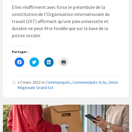
Elles réaffirment avec force le préambule de la
constitution de l’Organisation internationale du
travail (OIT) affirmant qu’une paix universelle et
durable ne peut être fondée que sur la base de la
justice sociale.
Partager :
C
C
C
C
l
l
l
l
i
i
i
i
q
q
q
q
u
u
u
u
e
e
e
e
17 mars 2022
in
Communiqués
,
Communiqués Actu
,
Union
z
z
z
r
Régionale Grand Est
p
p
p
p
o
o
o
o
u
u
u
u
r
r
r
r
p
p
p
i
a
a
a
m
r
r
r
p
t
t
t
r
a
a
a
i
g
g
g
m
e
e
e
e
r
r
r
r