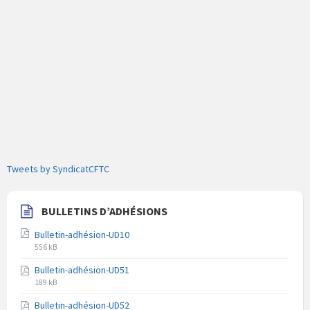
Tweets by SyndicatCFTC
BULLETINS D’ADHÉSIONS
Bulletin-adhésion-UD10
Extension
Taille
556 kB
du
du
Bulletin-adhésion-UD51
fichier
fichier
Extension
Taille
pdf
189 kB
du
du
Bulletin-adhésion-UD52
fichier
fichier