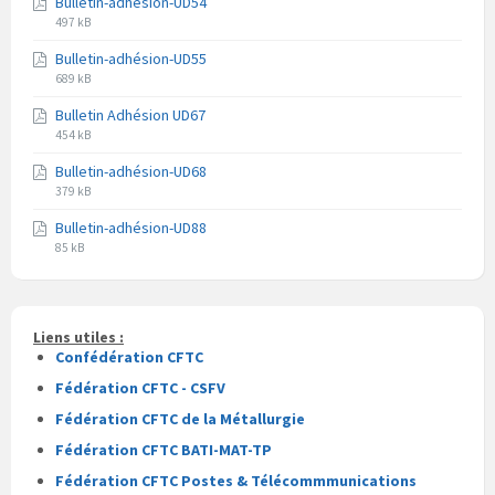
Bulletin-adhésion-UD54
fichier
fichier
Extension
Taille
pdf
497 kB
du
du
Bulletin-adhésion-UD55
fichier
fichier
Extension
Taille
pdf
689 kB
du
du
Bulletin Adhésion UD67
fichier
fichier
Extension
Taille
pdf
454 kB
du
du
Bulletin-adhésion-UD68
fichier
fichier
Extension
Taille
pdf
379 kB
du
du
Bulletin-adhésion-UD88
fichier
fichier
Extension
Taille
pdf
85 kB
du
du
fichier
fichier
pdf
Liens utiles :
Confédération CFTC
Fédération CFTC - CSFV
Fédération CFTC de la Métallurgie
Fédération CFTC BATI-MAT-TP
Fédération CFTC Postes & Télécommmunications