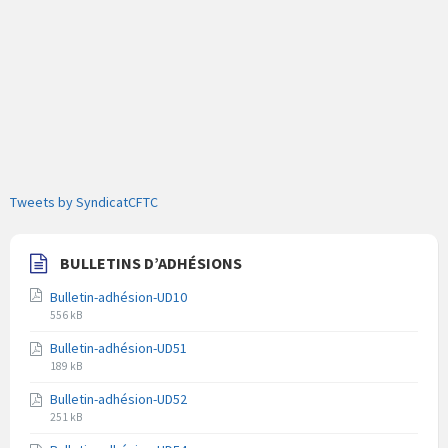
Tweets by SyndicatCFTC
BULLETINS D’ADHÉSIONS
Bulletin-adhésion-UD10
Extension
Taille
556 kB
du
du
Bulletin-adhésion-UD51
fichier
fichier
Extension
Taille
pdf
189 kB
du
du
Bulletin-adhésion-UD52
fichier
fichier
Extension
Taille
pdf
251 kB
du
du