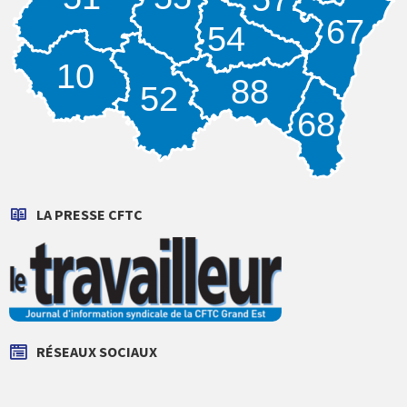
67
54
10
88
52
68
LA PRESSE CFTC
RÉSEAUX SOCIAUX