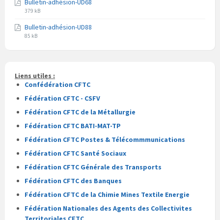
Bulletin-adhésion-UD68
fichier
fichier
Extension
Taille
pdf
379 kB
du
du
Bulletin-adhésion-UD88
fichier
fichier
Extension
Taille
pdf
85 kB
du
du
fichier
fichier
pdf
Liens utiles :
Confédération CFTC
Fédération CFTC - CSFV
Fédération CFTC de la Métallurgie
Fédération CFTC BATI-MAT-TP
Fédération CFTC Postes & Télécommmunications
Fédération CFTC Santé Sociaux
Fédération CFTC Générale des Transports
Fédération CFTC des Banques
Fédération CFTC de la Chimie Mines Textile Energie
Fédération Nationales des Agents des Collectivites
Territoriales CFTC